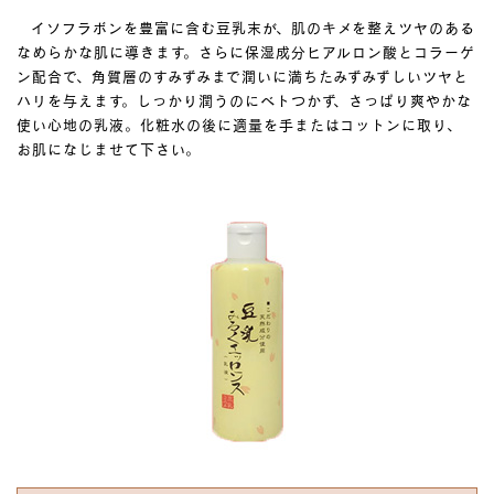
イソフラボンを豊富に含む豆乳末が、肌のキメを整えツヤのある
なめらかな肌に導きます。さらに保湿成分ヒアルロン酸とコラーゲ
ン配合で、角質層のすみずみまで潤いに満ちたみずみずしいツヤと
ハリを与えます。しっかり潤うのにベトつかず、さっぱり爽やかな
使い心地の乳液。化粧水の後に適量を手またはコットンに取り、
お肌になじませて下さい。