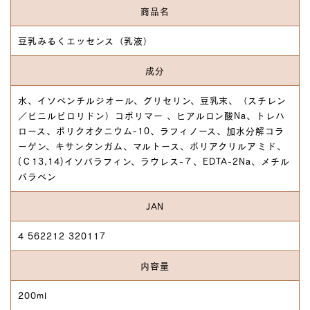
商品名
豆乳みるくエッセンス（乳液）
成分
水、イソペンチルジオール、グリセリン、豆乳末、（スチレン
／ビニルピロリドン）コポリマー 、ヒアルロン酸Na、トレハ
ロース、ポリクオタニウム-10、ラフィノース、加水分解コラ
ーゲン、キサンタンガム、マルトース、ポリアクリルアミド、
(Ｃ13,14)イソパラフィン、ラウレス-７、EDTA-2Na、メチル
パラベン
JAN
4 562212 320117
内容量
200ml